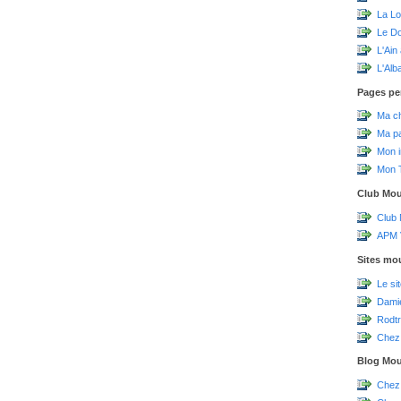
La Lo
Le D
L'Ain
L'Alb
Pages pe
Ma c
Ma p
Mon 
Mon T
Club Mo
Club
APM V
Sites mo
Le si
Damie
Rodtr
Chez 
Blog Mo
Chez