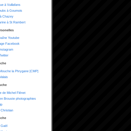
ue à Vuillafans
oubs à Goumois
 à Chazey
arine à St Rambert
rsonelles
haîne Youtube
age Facebook
instagram
witter
uche
 Mouche la Phrygane [CMP]
alais
uche
te de Michel Flénet
n Brouste photographies
ip
Christian
uche
 Gaël