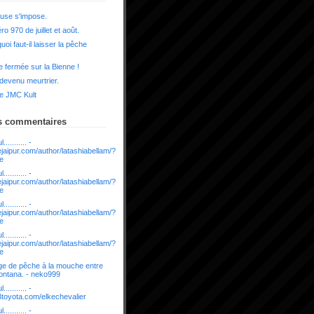
use s'impose.
o 970 de juillet et août.
uoi faut-il laisser la pêche
 fermée sur la Bienne !
 devenu meurtrier.
e JMC Kult
s commentaires
........... -
rejaipur.com/author/latashiabellam/?
ue
........... -
rejaipur.com/author/latashiabellam/?
ue
........... -
rejaipur.com/author/latashiabellam/?
ue
........... -
rejaipur.com/author/latashiabellam/?
ue
e de pêche à la mouche entre
ontana. - neko999
........... -
03toyota.com/elkechevalier
........... -