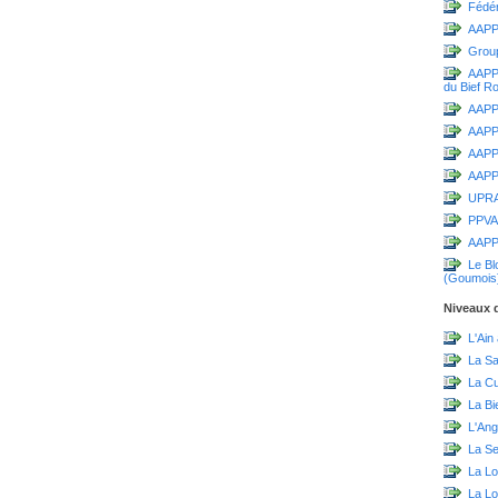
Fédér
AAPP
Grou
AAPPM
du Bief R
AAPPM
AAPP
AAPPM
AAPPM
UPR
PPVA
AAPP
Le Bl
(Goumois
Niveaux d
L'Ain
La S
La C
La Bi
L'Ang
La Sei
La Lo
La L