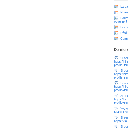
La pa
Numér
Pourq
ouverte ?
Pêche
L'été
Cann
Dernier
Si seul
https://hi
profile=tr
Si seul
https://hi
profile=tr
Si seul
https://hi
profile=tr
Si seul
https://hi
profile=tr
Voyag
Utah et M
Si seul
https://3
Si seul