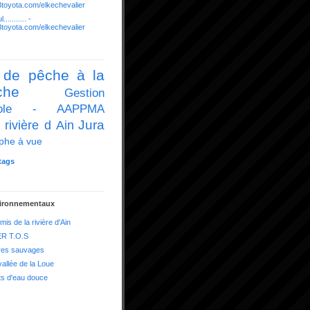
03toyota.com/elkechevalier
........... -
03toyota.com/elkechevalier
 de pêche à la
che
Gestion
icole - AAPPMA
Jura
 rivière d Ain
phe à vue
tags
vironnementaux
mis de la rivière d'Ain
R T.O.S
res sauvages
vallée de la Loue
ts d'eau douce