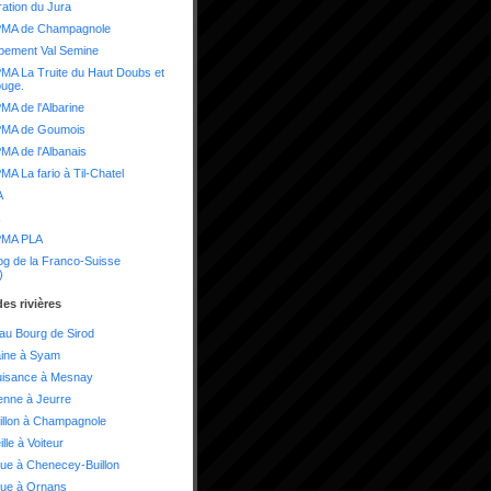
ation du Jura
MA de Champagnole
pement Val Semine
A La Truite du Haut Doubs et
ouge.
A de l'Albarine
MA de Goumois
A de l'Albanais
A La fario à Til-Chatel
A
MA PLA
og de la Franco-Suisse
)
es rivières
 au Bourg de Sirod
aine à Syam
uisance à Mesnay
enne à Jeurre
illon à Champagnole
lle à Voiteur
ue à Chenecey-Buillon
oue à Ornans