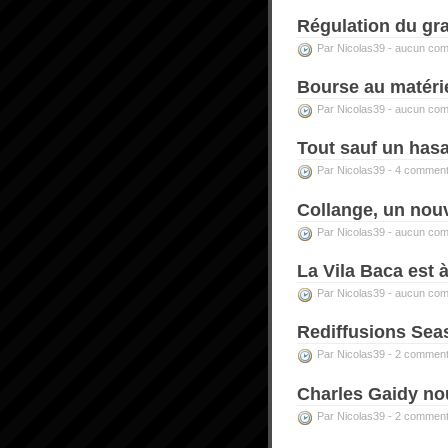
Régulation du gr
Par Nicolas39 -
aucun com
Bourse au matéri
Par Nicolas39 -
aucun com
Tout sauf un hasa
Par Nicolas39 -
4 comment
Collange, un nou
Par Nicolas39 -
aucun com
La Vila Baca est 
Par Nicolas39 -
aucun com
Rediffusions Sea
Par Nicolas39 -
2 comment
Charles Gaidy nou
Par Nicolas39 -
2 comment