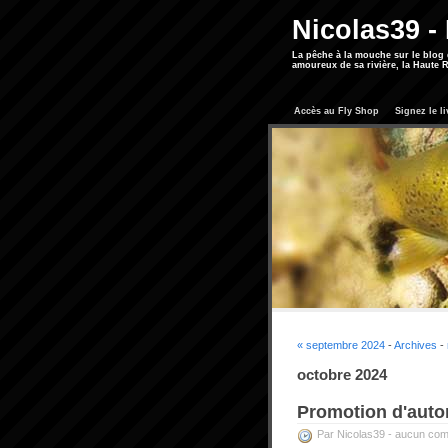
Nicolas39 -
La pêche à la mouche sur le blog
amoureux de sa rivière, la Haute R
Accès au Fly Shop
Signez le li
« septembre 2024
-
Archives
-
octobre 2024
Promotion d'aut
Par Nicolas39 -
aucun com