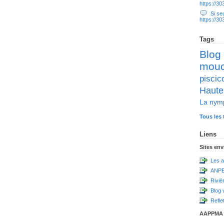
https://3
Si seul
https://3
Tags
Blog
mou
pisc
Haute
La nym
Tous les 
Liens
Sites en
Les a
ANPE
Riviè
Blog 
Refle
AAPPMA