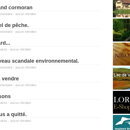
and cormoran
mentaire
-
aucun rétrolien
el de pêche.
mentaire
-
aucun rétrolien
rd...
aires
-
aucun rétrolien
veau scandale environnemental.
mentaire
-
aucun rétrolien
à vendre
mentaire
-
aucun rétrolien
sons
aires
-
aucun rétrolien
s a quitté.
aires
-
aucun rétrolien