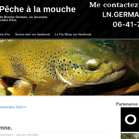
 Pêche à la mouche
 de Nicolas Germain, un Jurassien
ivière d'Ain.
vre d'or
Suivez-moi sur facebook
Le Fly Shop sur facebook
Partenaires
novembre 2024 »
omne.
mentaire
-
aucun rétrolien