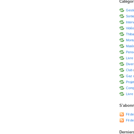
Catégor
Gesti
Sorti
Inter
Vidé
Thiba
Mont
Matér
Pensé
Livre
Diver
Club
Gaz d
Proje
Compé
Livre 
S'abonn
Fil de
Fil d
Derniers