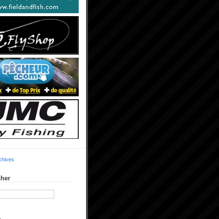
chives
her