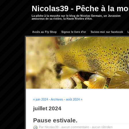
Nicolas39 - Pêche à la m
La pêche à la mouche sur le blog de Nicolas Germain, un Jurassien
amoureux de sa rivière, la Haute Rivière d'Ain.
Accès au Fly Shop
Signez le livre d'or
Suivez-moi sur facebook
L
« juin 2024
-
Archives
-
août 2024 »
juillet 2024
Pause estivale.
Par Nicolas39 -
aucun commentaire
-
aucun rétrolien