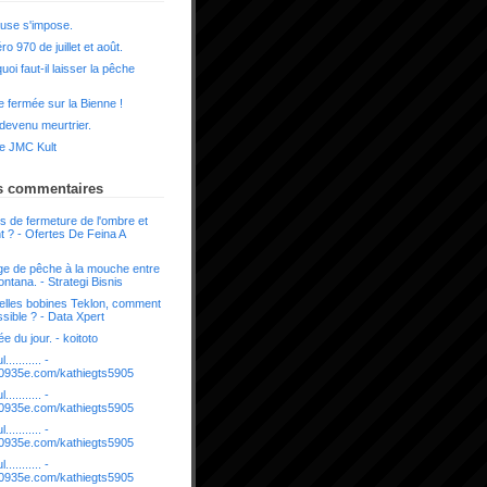
use s'impose.
o 970 de juillet et août.
uoi faut-il laisser la pêche
 fermée sur la Bienne !
 devenu meurtrier.
e JMC Kult
s commentaires
s de fermeture de l'ombre et
t ? - Ofertes De Feina A
e de pêche à la mouche entre
ntana. - Strategi Bisnis
lles bobines Teklon, comment
sible ? - Data Xpert
e du jour. - koitoto
........... -
it.0935e.com/kathiegts5905
........... -
it.0935e.com/kathiegts5905
........... -
it.0935e.com/kathiegts5905
........... -
it.0935e.com/kathiegts5905