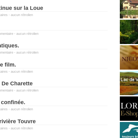
inue sur la Loue
aires
-
aucun rétrolien
mentaire
-
aucun rétrolien
tiques.
mentaire
-
aucun rétrolien
e film.
aires
-
aucun rétrolien
 De Charette
mentaire
-
aucun rétrolien
 confinée.
aires
-
aucun rétrolien
rivière Touvre
aires
-
aucun rétrolien