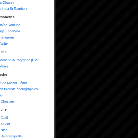
 à Chazey
arine à St Rambert
rsonelles
haîne Youtube
age Facebook
instagram
witter
uche
 Mouche la Phrygane [CMP]
alais
uche
te de Michel Flénet
n Brouste photographies
ip
Christian
uche
 Gaël
 Xavier
 Nico
 Riversexperts