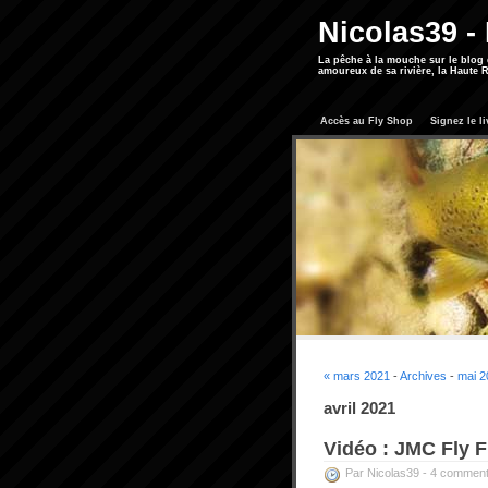
Nicolas39 -
La pêche à la mouche sur le blog
amoureux de sa rivière, la Haute R
Accès au Fly Shop
Signez le li
« mars 2021
-
Archives
-
mai 2
avril 2021
Vidéo : JMC Fly F
Par Nicolas39 -
4 comment