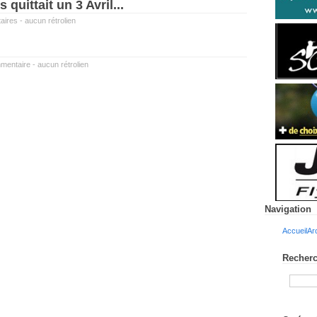
 quittait un 3 Avril...
aires
-
aucun rétrolien
mentaire
-
aucun rétrolien
Navigation
Accueil
Ar
Recherc