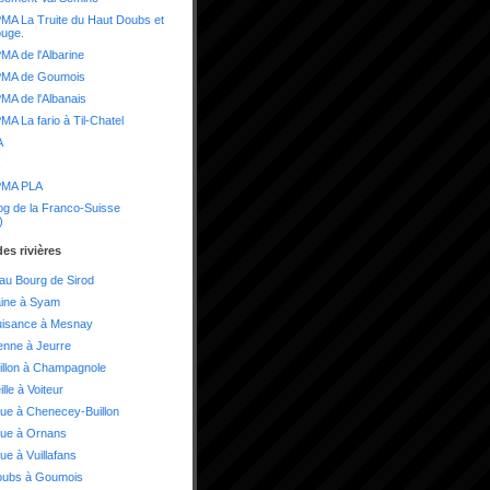
A La Truite du Haut Doubs et
ouge.
A de l'Albarine
MA de Goumois
A de l'Albanais
A La fario à Til-Chatel
A
MA PLA
og de la Franco-Suisse
)
es rivières
 au Bourg de Sirod
aine à Syam
uisance à Mesnay
enne à Jeurre
illon à Champagnole
lle à Voiteur
ue à Chenecey-Buillon
oue à Ornans
ue à Vuillafans
oubs à Goumois