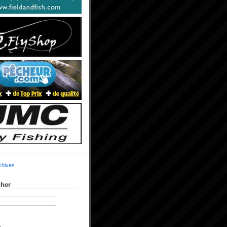
chives
her