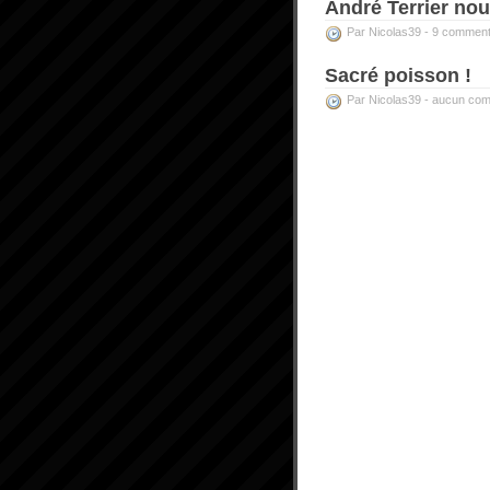
André Terrier nous
Par Nicolas39 -
9 comment
Sacré poisson !
Par Nicolas39 -
aucun com