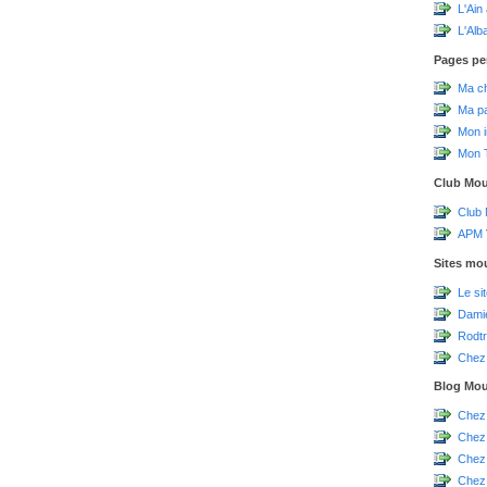
L'Ain
L'Alb
Pages pe
Ma c
Ma p
Mon 
Mon T
Club Mo
Club
APM V
Sites mo
Le si
Damie
Rodtr
Chez 
Blog Mo
Chez
Chez
Chez
Chez