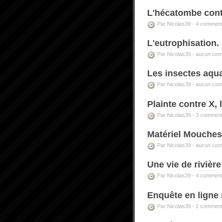
L'hécatombe cont
Par Nicolas39 -
4 comment
L'eutrophisation.
Par Nicolas39 -
aucun com
Les insectes aqua
Par Nicolas39 -
aucun com
Plainte contre X, l
Par Nicolas39 -
3 comment
Matériel Mouches
Par Nicolas39 -
aucun com
Une vie de rivière
Par Nicolas39 -
4 comment
Enquête en ligne 
Par Nicolas39 -
2 comment