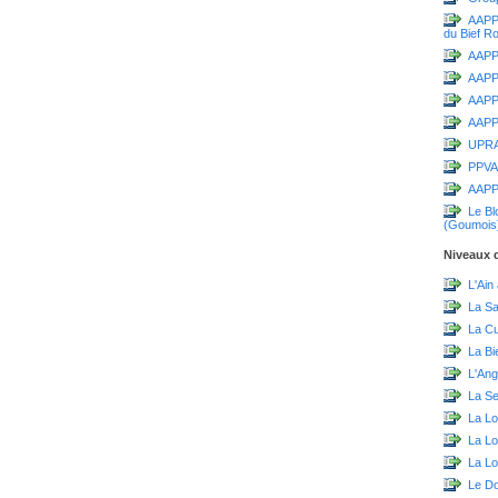
AAPPM
du Bief R
AAPPM
AAPP
AAPPM
AAPPM
UPR
PPVA
AAPP
Le Bl
(Goumois
Niveaux d
L'Ain
La S
La C
La Bi
L'Ang
La Sei
La Lo
La L
La Lo
Le D