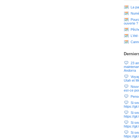
La pa
Numér
Pourq
ouverte ?
Pêche
L'été
Cann
Dernier
23 an
maintenan
Andorra
Voyag
Utah et Mo
Nouve
est-ce pos
Pensé
Si seul
https://g
Si seul
https://g
Si seul
https://g
Si seul
https://g