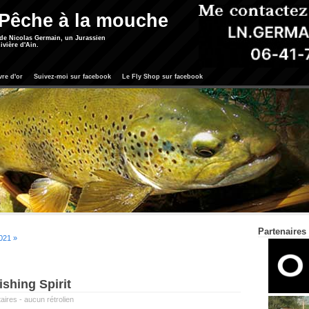
 Pêche à la mouche
 de Nicolas Germain, un Jurassien
ivière d'Ain.
vre d'or
Suivez-moi sur facebook
Le Fly Shop sur facebook
Partenaires
021 »
ishing Spirit
aires
-
aucun rétrolien