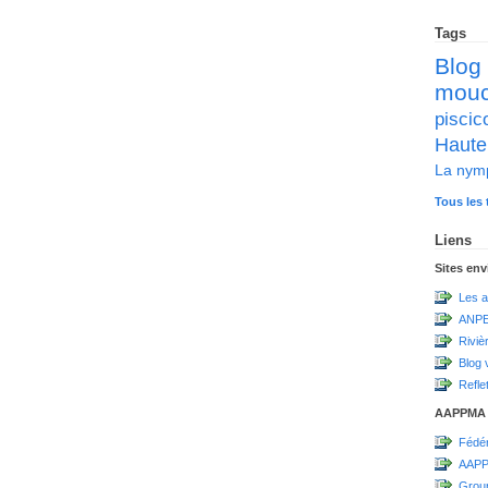
Tags
Blog
mou
pisc
Haute
La nym
Tous les 
Liens
Sites en
Les a
ANPE
Riviè
Blog 
Refle
AAPPMA
Fédér
AAPP
Grou