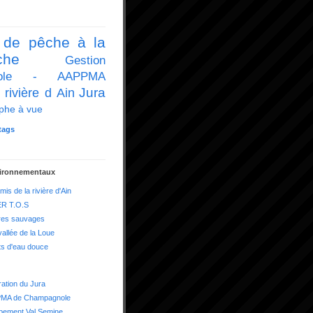
 de pêche à la
che
Gestion
icole - AAPPMA
Jura
 rivière d Ain
phe à vue
tags
vironnementaux
mis de la rivière d'Ain
R T.O.S
res sauvages
vallée de la Loue
ts d'eau douce
ation du Jura
MA de Champagnole
pement Val Semine