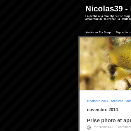
Nicolas39 -
La pêche à la mouche sur le blog
amoureux de sa rivière, la Haute R
Accès au Fly Shop
Signez le li
« octobre 2014
-
Archives
-
dé
novembre 2014
Prise photo et ap
Par Nicolas39 -
6 comment