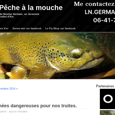
 Pêche à la mouche
 de Nicolas Germain, un Jurassien
ivière d'Ain.
vre d'or
Suivez-moi sur facebook
Le Fly Shop sur facebook
Partenaires
cembre 2014 »
nées dangereuses pour nos truites.
aires
-
aucun rétrolien