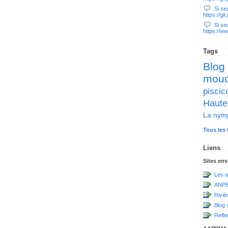
Si seul
https://gi
Si seul
https://w
Tags
Blog
mou
pisc
Haute
La nym
Tous les 
Liens
Sites en
Les a
ANPE
Riviè
Blog 
Refle