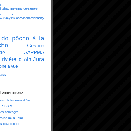
........... -
t.jinzhao.me/emanuelearnest
........... -
ww.videylink.com/leonardobarkly
 de pêche à la
che
Gestion
icole - AAPPMA
Jura
 rivière d Ain
phe à vue
tags
vironnementaux
mis de la rivière d'Ain
R T.O.S
res sauvages
vallée de la Loue
ts d'eau douce