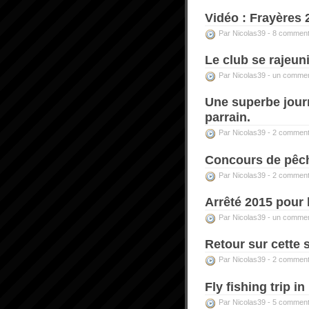
Vidéo : Frayères 
Par Nicolas39 -
8 comment
Le club se rajeuni
Par Nicolas39 -
un commen
Une superbe jour
parrain.
Par Nicolas39 -
2 comment
Concours de pêch
Par Nicolas39 -
2 comment
Arrêté 2015 pour l
Par Nicolas39 -
un commen
Retour sur cette 
Par Nicolas39 -
2 comment
Fly fishing trip i
Par Nicolas39 -
5 comment