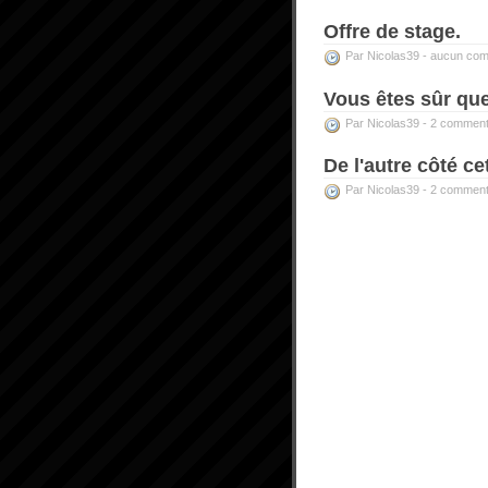
Offre de stage.
Par Nicolas39 -
aucun com
Vous êtes sûr que 
Par Nicolas39 -
2 comment
De l'autre côté cet
Par Nicolas39 -
2 comment