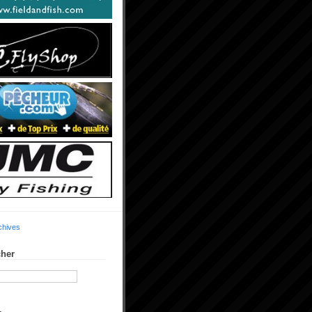
chives
her