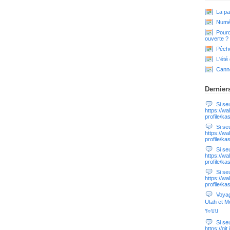
La pa
Numér
Pourq
ouverte ?
Pêche
L'été
Cann
Dernier
Si seul
https://wa
profile/ka
Si seul
https://wa
profile/ka
Si seul
https://wa
profile/ka
Si seul
https://wa
profile/ka
Voyag
Utah et Mo
ระบบ
Si seul
https://gi