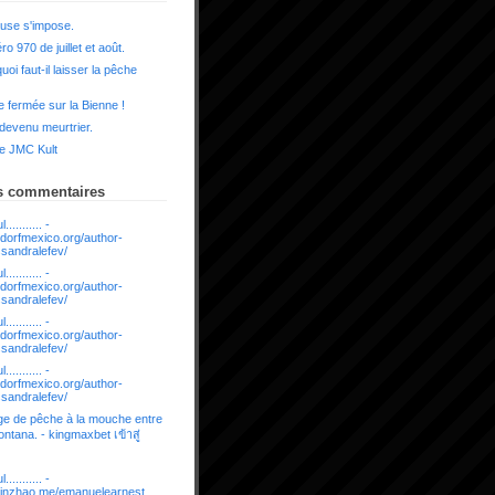
use s'impose.
o 970 de juillet et août.
uoi faut-il laisser la pêche
 fermée sur la Bienne !
 devenu meurtrier.
e JMC Kult
s commentaires
........... -
ldorfmexico.org/author-
ssandralefev/
........... -
ldorfmexico.org/author-
ssandralefev/
........... -
ldorfmexico.org/author-
ssandralefev/
........... -
ldorfmexico.org/author-
ssandralefev/
e de pêche à la mouche entre
ntana. - kingmaxbet เข้าสู่
........... -
t.jinzhao.me/emanuelearnest