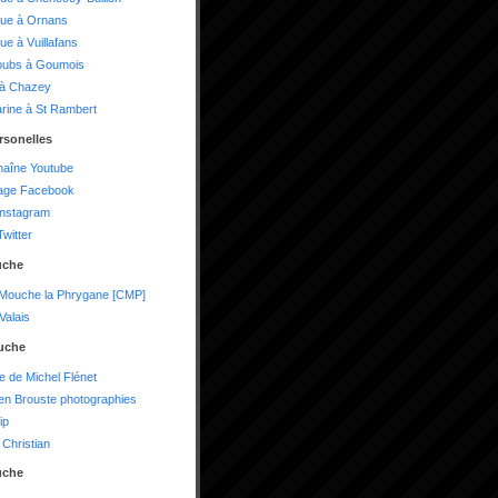
oue à Ornans
ue à Vuillafans
oubs à Goumois
 à Chazey
arine à St Rambert
rsonelles
haîne Youtube
age Facebook
instagram
witter
uche
 Mouche la Phrygane [CMP]
alais
uche
te de Michel Flénet
n Brouste photographies
ip
Christian
uche