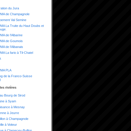
ation du Jura
MA de Champagnole
pement Val Semine
A La Truite du Haut Doubs et
ouge.
A de l'Albarine
MA de Goumois
A de l'Albanais
A La fario à Til-Chatel
A
MA PLA
og de la Franco-Suisse
)
es rivières
 au Bourg de Sirod
aine à Syam
uisance à Mesnay
enne à Jeurre
illon à Champagnole
lle à Voiteur
ue à Chenecey-Buillon