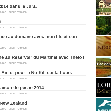
2014 dans le Jura.
aires
-
aucun rétrolien
t
taire
-
aucun rétrolien
née au domaine avec mon fils et son
aires
-
aucun rétrolien
e au Réservoir du Martinet avec Thelo !
aires
-
aucun rétrolien
'Ain et pour le No-Kill sur la Loue.
taire
-
aucun rétrolien
saison de pêche 2014
aires
-
aucun rétrolien
n New Zealand
aires
-
aucun rétrolien