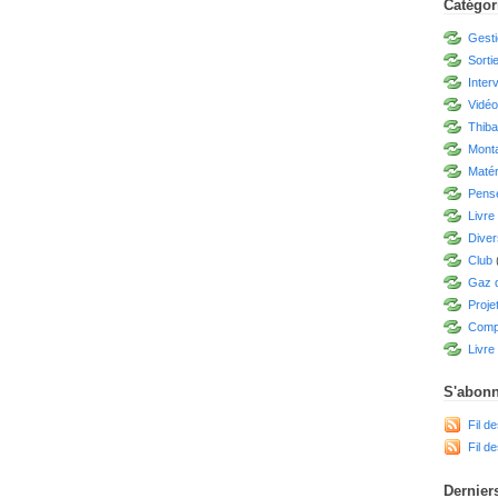
Catégor
Gesti
Sorti
Inter
Vidé
Thiba
Mont
Matér
Pensé
Livre
Diver
Club
Gaz d
Proje
Compé
Livre 
S'abonn
Fil de
Fil d
Derniers