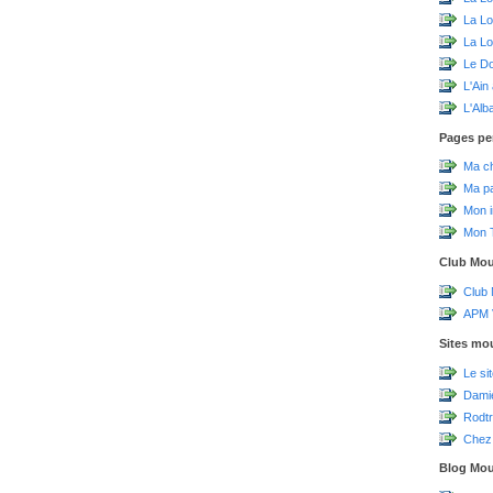
La L
La Lo
Le D
L'Ain
L'Alb
Pages pe
Ma c
Ma p
Mon 
Mon T
Club Mo
Club
APM V
Sites mo
Le si
Damie
Rodtr
Chez 
Blog Mo