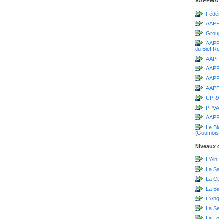
AAPPMA
Fédér
AAPP
Grou
AAPPM
du Bief R
AAPPM
AAPP
AAPPM
AAPPM
UPR
PPVA
AAPP
Le Bl
(Goumois
Niveaux d
L'Ain
La S
La C
La Bi
L'Ang
La Sei
La Lo