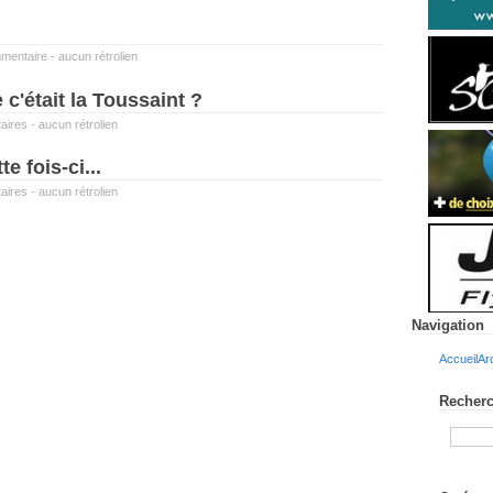
mentaire
-
aucun rétrolien
c'était la Toussaint ?
aires
-
aucun rétrolien
te fois-ci...
aires
-
aucun rétrolien
Navigation
Accueil
Ar
Recherc