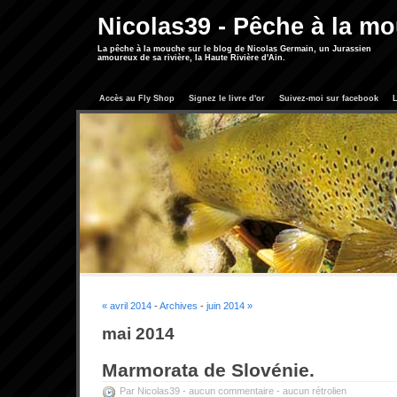
Nicolas39 - Pêche à la m
La pêche à la mouche sur le blog de Nicolas Germain, un Jurassien
amoureux de sa rivière, la Haute Rivière d'Ain.
Accès au Fly Shop
Signez le livre d'or
Suivez-moi sur facebook
L
« avril 2014
-
Archives
-
juin 2014 »
mai 2014
Marmorata de Slovénie.
Par Nicolas39 -
aucun commentaire
-
aucun rétrolien