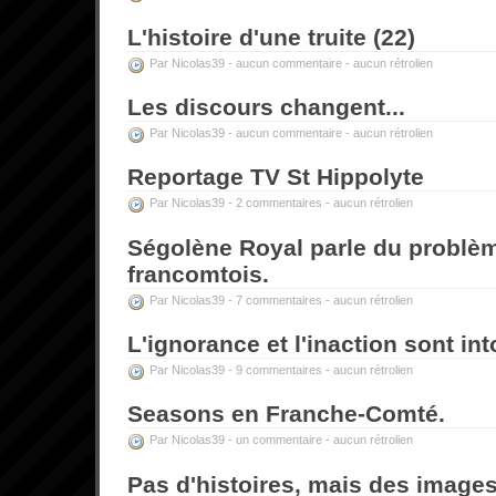
L'histoire d'une truite (22)
Par Nicolas39 -
aucun commentaire
-
aucun rétrolien
Les discours changent...
Par Nicolas39 -
aucun commentaire
-
aucun rétrolien
Reportage TV St Hippolyte
Par Nicolas39 -
2 commentaires
-
aucun rétrolien
Ségolène Royal parle du problèm
francomtois.
Par Nicolas39 -
7 commentaires
-
aucun rétrolien
L'ignorance et l'inaction sont int
Par Nicolas39 -
9 commentaires
-
aucun rétrolien
Seasons en Franche-Comté.
Par Nicolas39 -
un commentaire
-
aucun rétrolien
Pas d'histoires, mais des images.