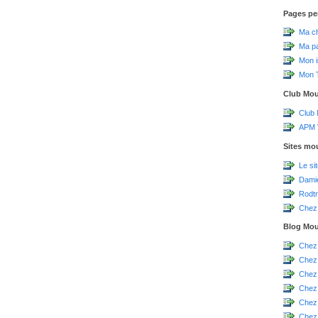
Pages pe
Ma c
Ma p
Mon 
Mon T
Club Mo
Club
APM V
Sites mo
Le si
Damie
Rodtr
Chez 
Blog Mo
Chez
Chez
Chez
Chez
Chez
Chez