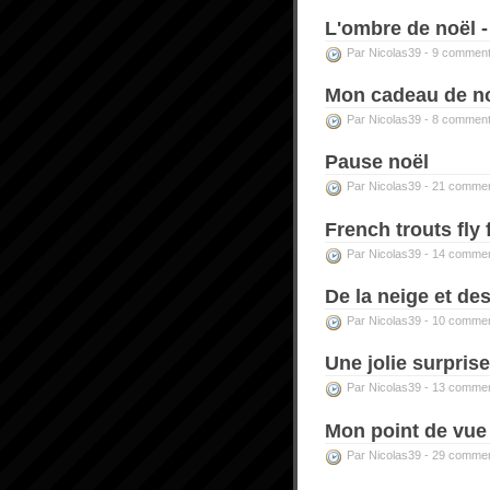
L'ombre de noël -
Par Nicolas39 -
9 comment
Mon cadeau de no
Par Nicolas39 -
8 comment
Pause noël
Par Nicolas39 -
21 commen
French trouts fly f
Par Nicolas39 -
14 commen
De la neige et des
Par Nicolas39 -
10 commen
Une jolie surpris
Par Nicolas39 -
13 commen
Mon point de vue s
Par Nicolas39 -
29 commen