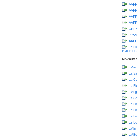
AAPPM
AAPP
AAPPM
AAPPM
UPR
PPVA
AAPP
Le Bl
(Goumois
Niveaux d
L'Ain
La S
La C
La Bi
L'Ang
La Sei
La Lo
La L
La Lo
Le D
L'Ain
L'Alb