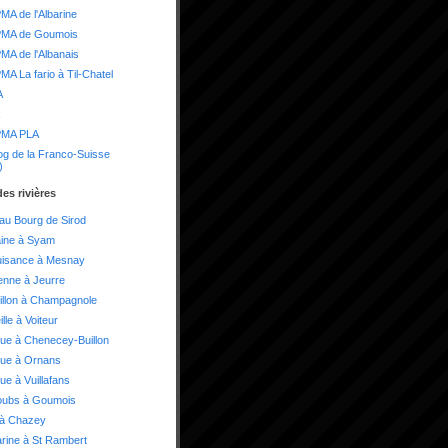
A de l'Albarine
MA de Goumois
A de l'Albanais
A La fario à Til-Chatel
A
MA PLA
og de la Franco-Suisse
)
es rivières
 au Bourg de Sirod
aine à Syam
uisance à Mesnay
enne à Jeurre
illon à Champagnole
lle à Voiteur
ue à Chenecey-Buillon
oue à Ornans
ue à Vuillafans
oubs à Goumois
 à Chazey
arine à St Rambert