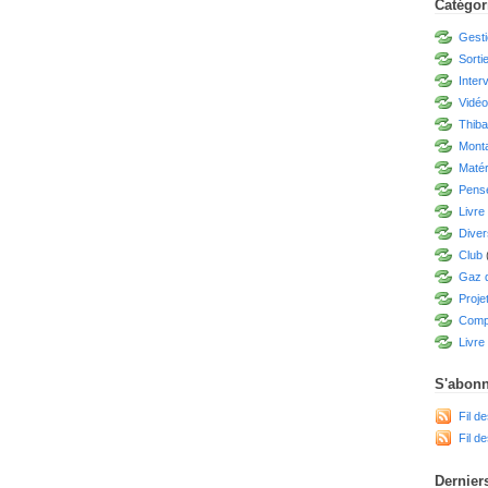
Catégor
Gesti
Sorti
Inter
Vidé
Thiba
Mont
Matér
Pensé
Livre
Diver
Club
Gaz d
Proje
Compé
Livre 
S'abonn
Fil de
Fil d
Derniers