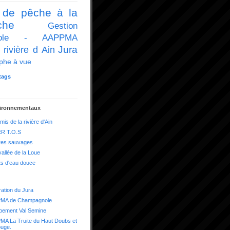
 de pêche à la
che
Gestion
icole - AAPPMA
Jura
 rivière d Ain
phe à vue
tags
vironnementaux
mis de la rivière d'Ain
R T.O.S
res sauvages
vallée de la Loue
ts d'eau douce
ation du Jura
MA de Champagnole
pement Val Semine
A La Truite du Haut Doubs et
ouge.