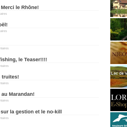
 Merci le Rhône!
aires
ël!
aires
taires
ishing, le Teaser!!!!
taires
 truites!
taires
e au Marandan!
taires
ur la gestion et le no-kill
taires