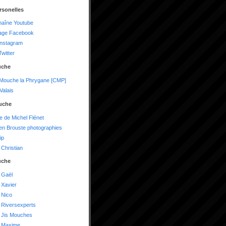
rsonelles
haîne Youtube
age Facebook
instagram
witter
uche
 Mouche la Phrygane [CMP]
alais
uche
te de Michel Flénet
n Brouste photographies
ip
Christian
uche
 Gaël
 Xavier
 Nico
 Riversexperts
 Jis Mouches
 Maxime