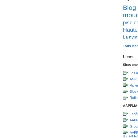
Blog
mou
pisc
Haute
La nym
Tous les 
Liens
Sites en
Les a
ANPE
Riviè
Blog 
Refle
AAPPMA
Fédér
AAPP
Grou
AAPPM
du Bief R