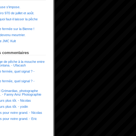
use s'impose.
o 970 de juillet et août.
uoi faut-il laisser la pêche
 fermée sur la Bienne !
 devenu meurtrier.
e JMC Kult
s commentaires
e de pêche à la mouche entre
ontana. - Ufacash
 fermée, quel signal ? -
 fermée, quel signal ? -
 Grimardias, photographe
x. - Fanny Amz Photographie
urs plus tôt. - Nicolas
urs plus tôt. - yodin
s pour notre grand. - Nicolas
s pour notre grand. - Eric