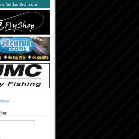
chives
her