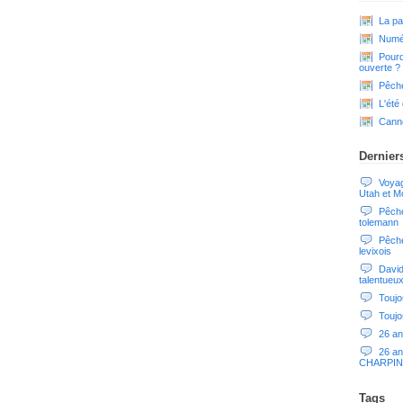
La pa
Numér
Pourq
ouverte ?
Pêche
L'été
Cann
Dernier
Voyag
Utah et M
Pêche
tolemann
Pêche
levixois
David
talentueu
Toujo
Toujo
26 an
26 an
CHARPIN
Tags