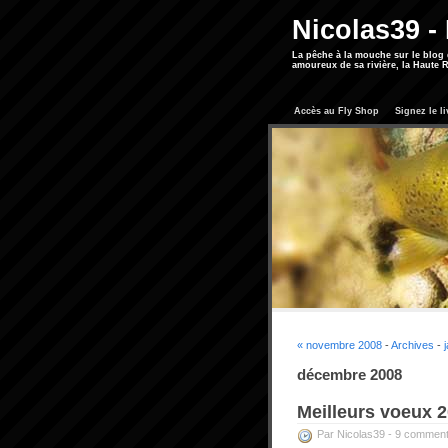
Nicolas39 -
La pêche à la mouche sur le blog
amoureux de sa rivière, la Haute R
Accès au Fly Shop
Signez le li
« novembre 2008
-
Archives
-
décembre 2008
Meilleurs voeux 
Par Nicolas39 -
9 comment